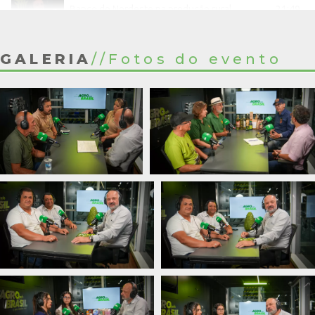
21:49
Banco do Nordeste na produção rural
28:42
Chef Raviolli
GALERIA
//
Fotos do evento
34:52
A força da fruticultura pernambucana
38:22
Retomada do programa do leite e sistema de abastecimento de água na zona rural
25:08
Atuação do Senar em Pernambuco
38:32
Cooperativismo
4:45
Leite Inovação e tendência
33:07
ATeg e FIAGRO