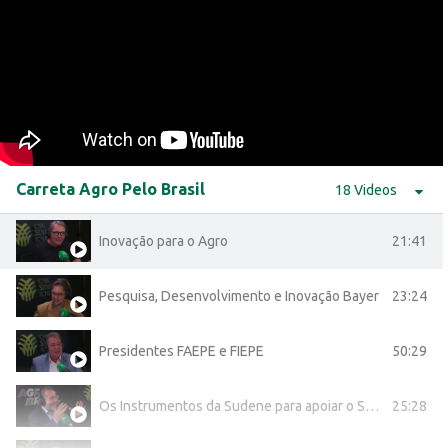
Augusto Crivellari - Diretor de Ciências Regulatórias Bayer
Danilo Cabral - Superintendente da Sudene
Murilo Guerra - Diretor SEBRAE - PE
Alessandra Toster - Líder do Centro de Pesquisa produtos Bayer
Carreta Agro Pelo Brasil
18 Videos
21:41
Inovação para o Agro
23:24
Pesquisa, Desenvolvimento e Inovação Bayer
50:29
Presidentes FAEPE e FIEPE
25:28
Os Instrumentos da Sudene para apoiar o Setor Agropecuário