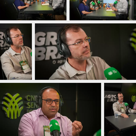
24:54
Cachaça e Café uma mistura inusitada
36:19
Churrasco: Técnicas e Dicas
14:48
Negócios Agropecuários
14:58
Fruticultura Pernambucana
13:01
Laticínios Pernambuco
22:54
Caso de sucesso da ATeG Pernambuco