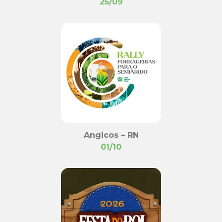
25/09
Angicos – RN
01/10