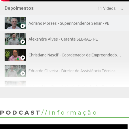
Depoimentos
11 Videos
Adriano Moraes - Superintendente Senar - PE
Alexandre Alves - Gerente SEBRAE- PE
Christiano Nascif - Coordenador de Empreendedorismo e Negócios do ICNA
Eduardo Oliveira - Diretor de Assistência Técnica e Gerencial do Senar
Jailson Lira - Presidente do Sindicato dos Produtores Rurais de Petrolina - PE
Pedro Ximenes - Consultor
PODCAST
//
Informação
Allane Guimarães - Analista SEBRAE - PE