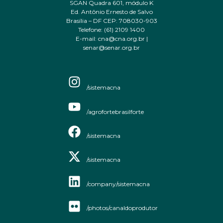
SGAN Quadra 601, módulo K
Ed. Antônio Ernesto de Salvo
Brasília – DF CEP: 708030-903
Telefone: (61) 2109 1400
E-mail: cna@cna.org.br |
senar@senar.org.br
/sistemacna
/agrofortebrasilforte
/sistemacna
/sistemacna
/company/sistemacna
/photos/canaldoprodutor