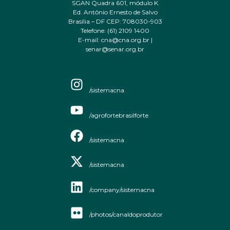
SGAN Quadra 601, módulo K
Ed. Antônio Ernesto de Salvo
Brasília – DF CEP: 708030-903
Telefone: (61) 2109 1400
E-mail: cna@cna.org.br |
senar@senar.org.br
/sistemacna
/agrofortebrasilforte
/sistemacna
/sistemacna
/company/sistemacna
/photos/canaldoprodutor